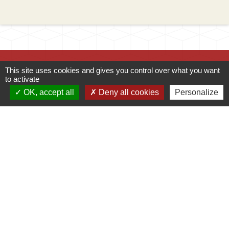
This site uses cookies and gives you control over what you want
to activate
OK, accept all
Deny all cookies
Personalize
Contacts
Mairie d'Ingersheim
42 rue de la République
68040 Ingersheim - FRANCE
+33 3 89 27 90 10
Contact par formulaire