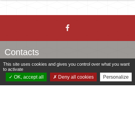
Contacts
This site uses cookies and gives you control over what you want
Mairie d'Ingersheim
to activate
42 rue de la République
OK, accept all
Deny all cookies
Personalize
68040 Ingersheim - FRANCE
+33 3 89 27 90 10
Contact par formulaire
Jumelages