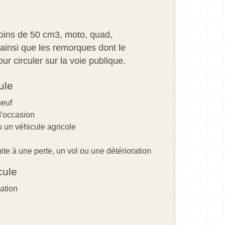
moins de 50 cm
3
, moto, quad,
, ainsi que les remorques dont le
r circuler sur la voie publique.
ule
neuf
d'occasion
u un véhicule agricole
te à une perte, un vol ou une détérioration
cule
lation