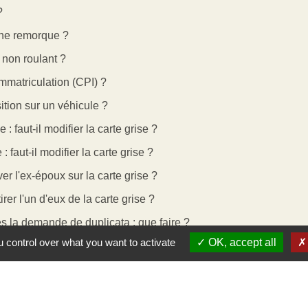
?
une remorque ?
 non roulant ?
'immatriculation (CPI) ?
ition sur un véhicule ?
faut-il modifier la carte grise ?
faut-il modifier la carte grise ?
er l'ex-époux sur la carte grise ?
er l'un d'eux de la carte grise ?
ès la demande de duplicata : que faire ?
 control over what you want to activate
OK, accept all
e ?