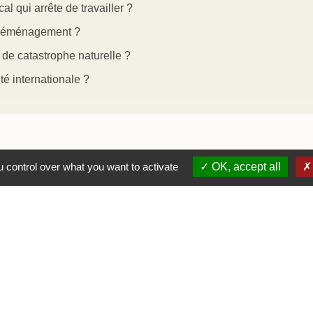
cal qui arrête de travailler ?
r déménagement ?
s de catastrophe naturelle ?
é internationale ?
 control over what you want to activate
OK, accept all
secteur privé
rivé