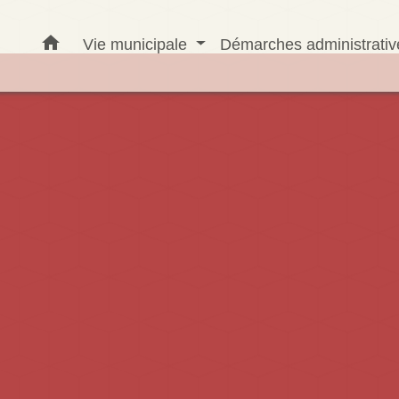
home
Vie municipale
Démarches administrati