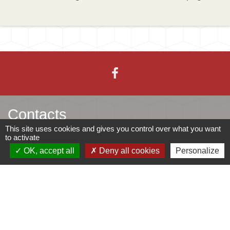
Contacts
This site uses cookies and gives you control over what you want
to activate
Mairie d'Ingersheim
OK, accept all
Deny all cookies
Personalize
42 rue de la République
68040 Ingersheim - FRANCE
+33 3 89 27 90 10
Contact par formulaire