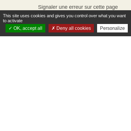
Signaler une erreur sur cette page
This site uses cookies and gives you control over what you want
to activate
OK, accept all
Deny all cookies
Personalize
Contacts
Mairie d'Ingersheim
42 rue de la République
68040 Ingersheim - FRANCE
+33 3 89 27 90 10
Contact par formulaire