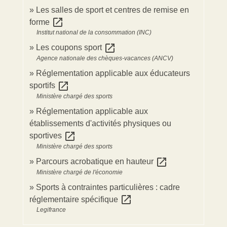
Les salles de sport et centres de remise en
open_in_new
forme
Institut national de la consommation (INC)
open_in_new
Les coupons sport
Agence nationale des chèques-vacances (ANCV)
Réglementation applicable aux éducateurs
open_in_new
sportifs
Ministère chargé des sports
Réglementation applicable aux
établissements d'activités physiques ou
open_in_new
sportives
Ministère chargé des sports
open_in_new
Parcours acrobatique en hauteur
Ministère chargé de l'économie
Sports à contraintes particulières : cadre
open_in_new
réglementaire spécifique
Legifrance