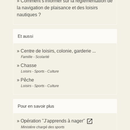
Comment s'informer sur la réglementation de
la navigation de plaisance et des loisirs
nautiques ?
Et aussi
Centre de loisirs, colonie, garderie ...
Famille - Scolarité
Chasse
Loisirs - Sports - Culture
Pêche
Loisirs - Sports - Culture
Pour en savoir plus
open_in_new
Opération "J'apprends à nager"
Ministère chargé des sports