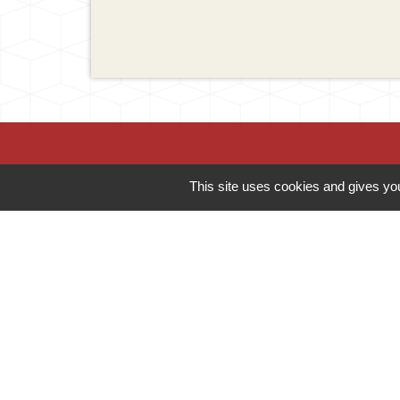
This site uses cookies and gives you
Contacts
Mairie d'Ingersheim
42 rue de la République
68040 Ingersheim - FRANCE
+33 3 89 27 90 10
Contact par formulaire