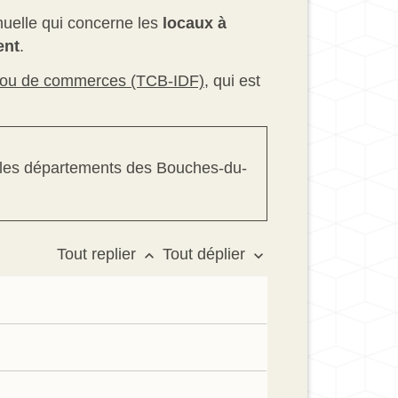
nuelle qui concerne les
locaux à
ent
.
x ou de commerces (TCB-IDF)
, qui est
les départements des Bouches-du-
Tout replier
Tout déplier
keyboard_arrow_up
keyboard_arrow_down