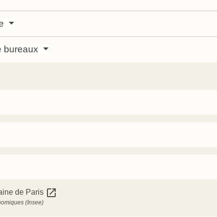
xe
de bureaux
open_in_new
aine de Paris
conomiques (Insee)