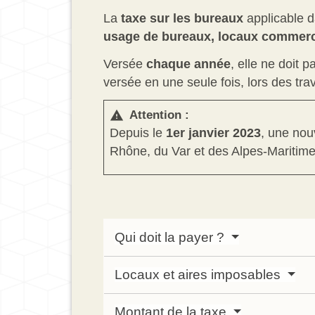
La
taxe sur les bureaux
applicable d
usage de bureaux, locaux commerci
Versée
chaque année
, elle ne doit 
versée en une seule fois, lors des t
Attention :
warning
Depuis le
1
er
janvier 2023
, une nou
Rhône, du Var et des Alpes-Maritime
Qui doit la payer ?
Locaux et aires imposables
Montant de la taxe