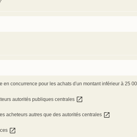
?
e en concurrence pour les achats d'un montant inférieur à 25 0
open_in_new
teurs autorités publiques centrales
open_in_new
es acheteurs autres que des autorités centrales
open_in_new
rices