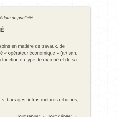
édure de publicité
TÉ
soins en matière de travaux, de
né « opérateur économique » (artisan,
en fonction du type de marché et de sa
rts, barrages, infrastructures urbaines,
Tout replier
Tout déplier
keyboard_arrow_up
keyboard_arrow_down