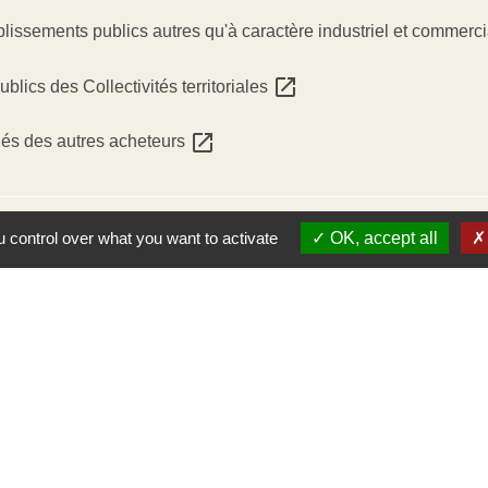
blissements publics autres qu'à caractère industriel et commerc
open_in_new
blics des Collectivités territoriales
open_in_new
chés des autres acheteurs
 control over what you want to activate
OK, accept all