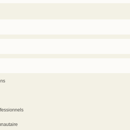
ens
ofessionnels
nautaire