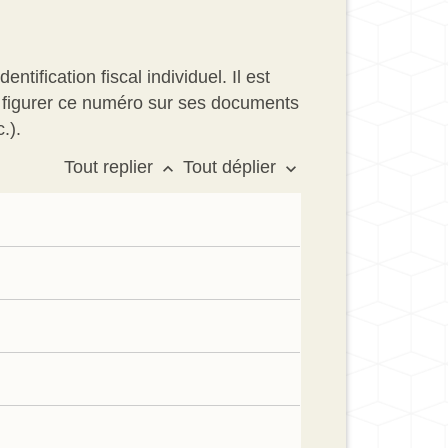
ification fiscal individuel. Il est
ire figurer ce numéro sur ses documents
.).
Tout replier
Tout déplier
keyboard_arrow_up
keyboard_arrow_down