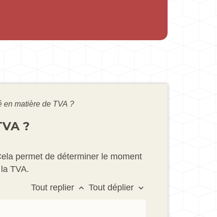
té en matière de TVA ?
TVA ?
e. Cela permet de déterminer le moment
 la TVA.
Tout replier
Tout déplier
keyboard_arrow_up
keyboard_arrow_down