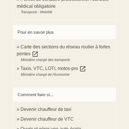
médical obligatoire
Transports - Mobilité
Pour en savoir plus
Carte des sections du réseau routier à fortes
open_in_new
pentes
Ministère chargé des transports
open_in_new
Taxis, VTC, LOTI, motos-pro
Ministère chargé de l'économie
Comment faire si...
Devenir chauffeur de taxi
Devenir chauffeur de VTC
Ouvrir et gérer une auto-école