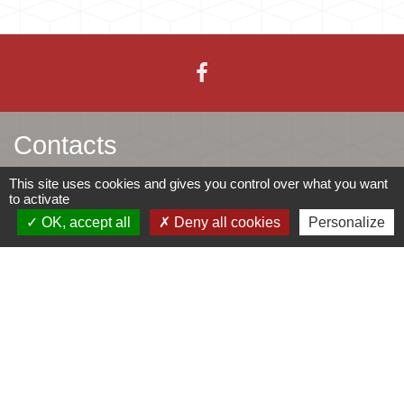
Contacts
This site uses cookies and gives you control over what you want
Mairie d'Ingersheim
to activate
42 rue de la République
OK, accept all
Deny all cookies
Personalize
68040 Ingersheim - FRANCE
+33 3 89 27 90 10
Contact par formulaire
Jumelages
Ingersheim