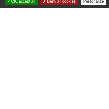
OK, accept all
Deny all cookies
Personalize
Contacts
Mairie d'Ingersheim
42 rue de la République
68040 Ingersheim - FRANCE
+33 3 89 27 90 10
Contact par formulaire
Jumelages
Ingersheim
Mauriac