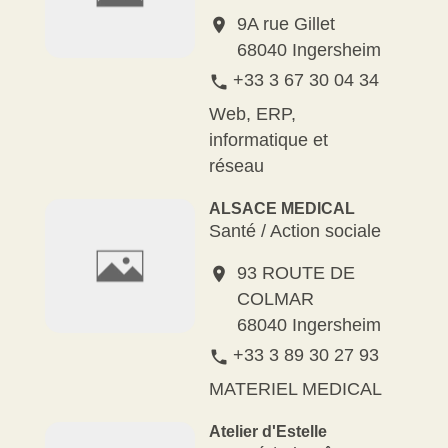
9A rue Gillet
location_on
68040 Ingersheim
+33 3 67 30 04 34
phone
Web, ERP,
informatique et
réseau
ALSACE MEDICAL
Santé / Action sociale
93 ROUTE DE
location_on
COLMAR
68040 Ingersheim
+33 3 89 30 27 93
phone
MATERIEL MEDICAL
Atelier d'Estelle