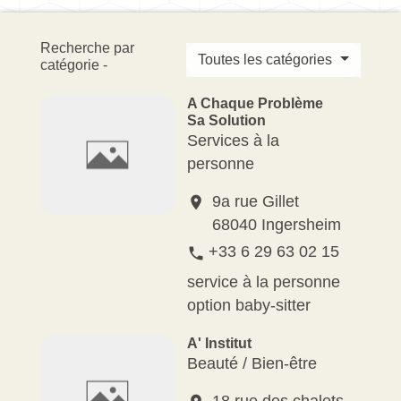
Recherche par
Toutes les catégories
catégorie -
A Chaque Problème
Sa Solution
Services à la
personne
9a rue Gillet
location_on
68040 Ingersheim
+33 6 29 63 02 15
phone
service à la personne
option baby-sitter
A' Institut
Beauté / Bien-être
18 rue des chalets