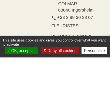
COLMAR
68040 Ingersheim
+33 3 89 30 28 07
phone
FLEURISTES
BETTINGER ROMAIN
This site uses cookies and gives you control over what you want
ET FILS
to activate
Artisanat / Métiers
OK, accept all
Deny all cookies
Personalize
d’art / Antiquités
38 RUE DE LA
location_on
REPUBLIQUE
68040 Ingersheim
+33 3 89 27 05 62
phone
MENUISERIE
METAL