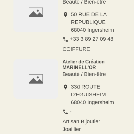
Beauté / Bien-être
50 RUE DE LA
location_on
REPUBLIQUE
68040 Ingersheim
+33 3 89 27 09 48
phone
COIFFURE
Atelier de Création
MARINELL'OR
Beauté / Bien-être
33d ROUTE
location_on
D'EGUISHEIM
68040 Ingersheim
-
phone
Artisan Bijoutier
Joaillier