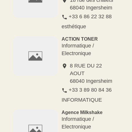
location_on
68040 Ingersheim
+33 6 86 22 32 88
phone
esthétique
ACTION TONER
Informatique /
Electronique
8 RUE DU 22
location_on
AOUT
68040 Ingersheim
+33 3 89 80 84 36
phone
INFORMATIQUE
Agence Milkshake
Informatique /
Electronique