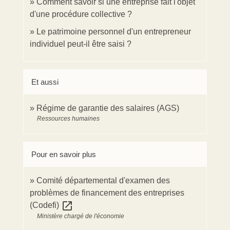
Comment savoir si une entreprise fait l'objet
d'une procédure collective ?
Le patrimoine personnel d'un entrepreneur
individuel peut-il être saisi ?
Et aussi
Régime de garantie des salaires (AGS)
Ressources humaines
Pour en savoir plus
Comité départemental d'examen des
problèmes de financement des entreprises
open_in_new
(Codefi)
Ministère chargé de l'économie