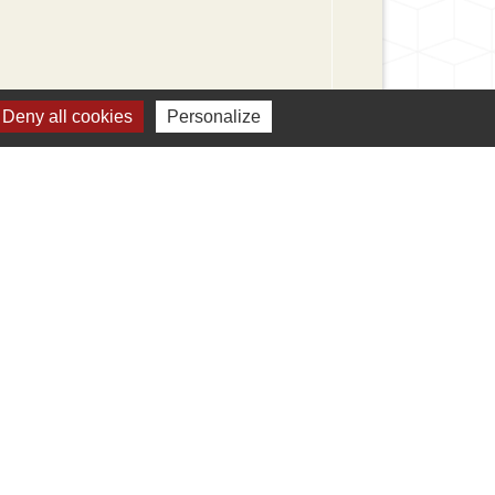
Deny all cookies
Personalize
 limitée (EURL)
Signaler une erreur sur cette page