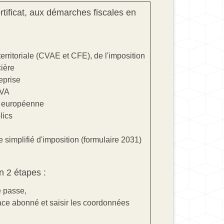
tificat, aux démarches fiscales en
territoriale (CVAE et CFE), de l'imposition
cière
eprise
TVA
n européenne
lics
 simplifié d'imposition (formulaire 2031)
n 2 étapes :
e passe,
space abonné et saisir les coordonnées