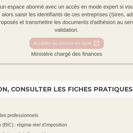
r un espace abonné avec un accès en mode expert si vo
alors saisir les identifiants de ces entreprises (Siren, 
proposés et transmettre les documents d'adhésion au ser
validation.
open_in_new
Accéder au service en ligne
Ministère chargé des finances
N, CONSULTER LES FICHES PRATIQUES 
 les professionnels
 (BIC) : régime réel d'imposition