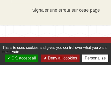
Signaler une erreur sur cette page
This site uses cookies and gives you control over what you want
to activate
OK, accept all
Deny all cookies
Personalize
Contacts
Mairie d'Ingersheim
42 rue de la République
68040 Ingersheim - FRANCE
+33 3 89 27 90 10
Contact par formulaire